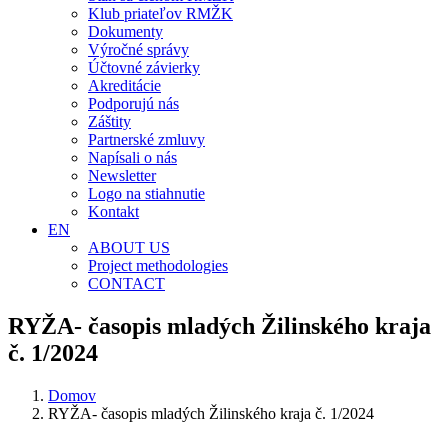
Klub priateľov RMŽK
Dokumenty
Výročné správy
Účtovné závierky
Akreditácie
Podporujú nás
Záštity
Partnerské zmluvy
Napísali o nás
Newsletter
Logo na stiahnutie
Kontakt
EN
ABOUT US
Project methodologies
CONTACT
RYŽA- časopis mladých Žilinského kraja
č. 1/2024
Domov
RYŽA- časopis mladých Žilinského kraja č. 1/2024