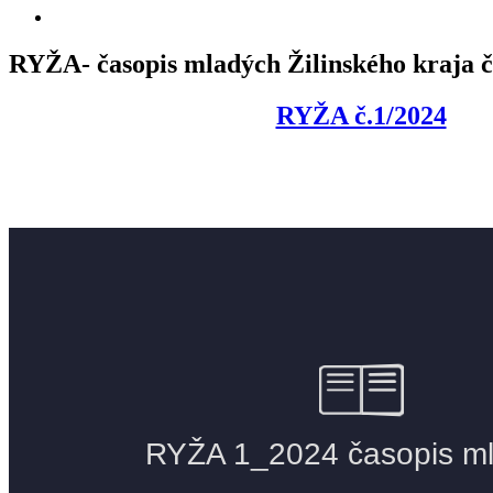
Zobraziť
väčší
obrázok
RYŽA- časopis mladých Žilinského kraja č
RYŽA č.1/2024