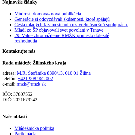
Najnovšie články
Múdrosti domova- nová publikácia
Generácie si odovzdávali skúsenosti, ktoré spájajú
Cesta mladých k zamestnaniu uzavrelo úspešnú spoluprácu.
Mladí zo ŠP objavovali svet povolaní v Trnave
29. Valné zhromaždenie RMŽK prinieslo dôležité
rozhodnutia
Kontaktujte nás
Rada mládeže Žilinského kraja
adresa:
M.R. Štefánika 8390/13, 010 01 Žilina
telefón:
+421 908 965 002
e-mail:
rmzk@rmzk.sk
IČO: 37807552
DIČ: 2021679242
Naše oblasti
Mládežnícka politika
Participácia