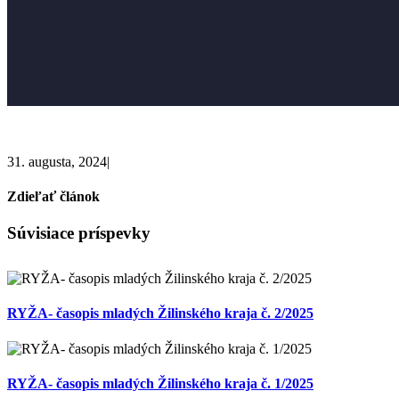
31. augusta, 2024
|
Zdieľať článok
Facebook
X
Reddit
LinkedIn
WhatsApp
Pinterest
Email
Súvisiace príspevky
RYŽA- časopis mladých Žilinského kraja č. 2/2025
RYŽA- časopis mladých Žilinského kraja č. 1/2025