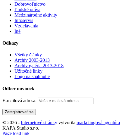
Dobrovoľníctvo
Ľudské práva
Medzinárodné aktivity
Infoservis
Vzdelávania
Iné
Odkazy
Všetky články
Archív 2003-2013
Archív galéria 2013-2018
Užitočné linky
Logo na stiahnutie
Odber noviniek
E-mailová adresa:
©
2026 -
Internetové stránky
vytvorila
marketingová agentúra
KAPA Studio s.r.o.
Facebook
YouTube
Instagram
Email
Page load link