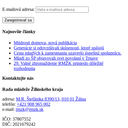
E-mailová adresa:
Najnovšie články
Múdrosti domova- nová publikácia
Generácie si odovzdávali skúsenosti, ktoré spájajú
Cesta mladých k zamestnaniu uzavrelo úspešnú spoluprácu.
Mladí zo ŠP objavovali svet povolaní v Trnave
29. Valné zhromaždenie RMŽK prinieslo dôležité
rozhodnutia
Kontaktujte nás
Rada mládeže Žilinského kraja
adresa:
M.R. Štefánika 8390/13, 010 01 Žilina
telefón:
+421 908 965 002
e-mail:
rmzk@rmzk.sk
IČO: 37807552
DIČ: 2021679242