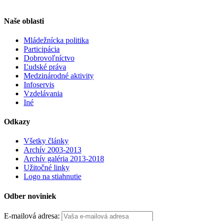
Naše oblasti
Mládežnícka politika
Participácia
Dobrovoľníctvo
Ľudské práva
Medzinárodné aktivity
Infoservis
Vzdelávania
Iné
Odkazy
Všetky články
Archív 2003-2013
Archív galéria 2013-2018
Užitočné linky
Logo na stiahnutie
Odber noviniek
E-mailová adresa: