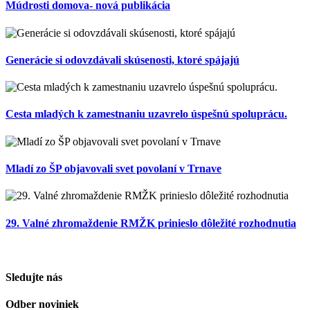
Múdrosti domova- nová publikácia
Generácie si odovzdávali skúsenosti, ktoré spájajú
Cesta mladých k zamestnaniu uzavrelo úspešnú spoluprácu.
Mladí zo ŠP objavovali svet povolaní v Trnave
29. Valné zhromaždenie RMŽK prinieslo dôležité rozhodnutia
Sledujte nás
Odber noviniek