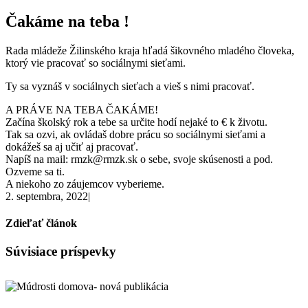
väčší
obrázok
Čakáme na teba !
Rada mládeže Žilinského kraja hľadá šikovného mladého človeka,
ktorý vie pracovať so sociálnymi sieťami.
Ty sa vyznáš v sociálnych sieťach a vieš s nimi pracovať.
A PRÁVE NA TEBA ČAKÁME!
Začína školský rok a tebe sa určite hodí nejaké to € k životu.
Tak sa ozvi, ak ovládaš dobre prácu so sociálnymi sieťami a
dokážeš sa aj učiť aj pracovať.
Napíš na mail: rmzk@rmzk.sk o sebe, svoje skúsenosti a pod.
Ozveme sa ti.
A niekoho zo záujemcov vyberieme.
2. septembra, 2022
|
Zdieľať článok
Facebook
X
Reddit
LinkedIn
WhatsApp
Pinterest
Email
Súvisiace príspevky