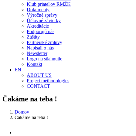
Klub priateľov RMŽK
Dokumenty
Výročné správy
Účtovné závierky
Akreditácie
Podporujú nás
Záštity
Partnerské zmluvy
Napísali o nás
Newsletter
Logo na stiahnutie
Kontakt
EN
ABOUT US
Project methodologies
CONTACT
Čakáme na teba !
Domov
Čakáme na teba !
Zobraziť